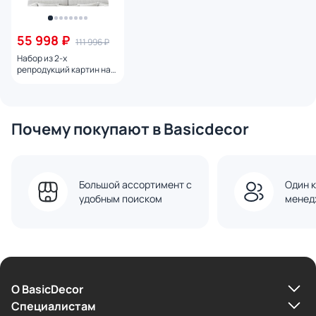
55 998 ₽
111 996 ₽
Набор из 2-х
репродукций картин на
холсте Побережье,
2024г.
Почему покупают в Basicdecor
Большой ассортимент с
Один к
удобным поиском
менед
О BasicDecor
Cпециалистам