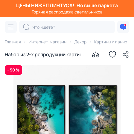
ЦЕНЫ НИЖЕ ПЛИНТУСА!
Но выше паркета
Горячая распродажа светильников
Главная
Интернет-магазин
Декор
Картины и панно
Набор из 2-х репродукций картин
на холсте Побережье, 2024г.
- 50 %