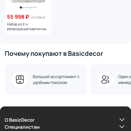
55 998 ₽
111 996 ₽
Набор из 2-х
репродукций картин на
холсте Морозное утро в
долине, 2024г.
Почему покупают в Basicdecor
Большой ассортимент с
Один к
удобным поиском
менед
О BasicDecor
Cпециалистам