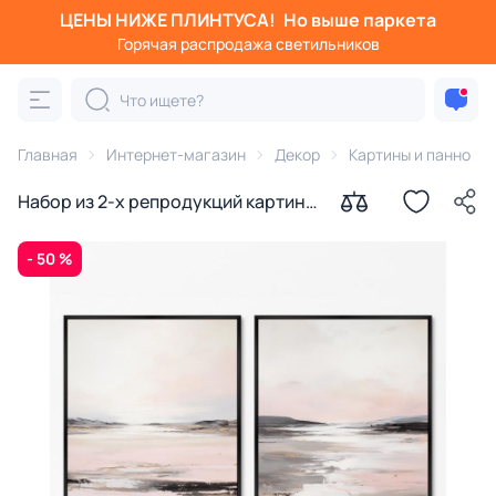
ЦЕНЫ НИЖЕ ПЛИНТУСА!
Но выше паркета
Горячая распродажа светильников
Главная
Интернет-магазин
Декор
Картины и панно
Набор из 2-х репродукций картин
на холсте Морозное утро в
долине, 2024г.
- 50 %