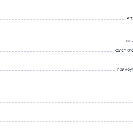
Ar
пол
холст хл
прямоу