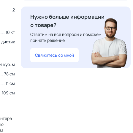
2
Нужно больше информации
о товаре?
10 кг
Ответим на все вопросы и поможем
принять решение
,
диптих
Свяжитесь со мной
4 куб. м
78 см
11 см
109 см
интере
ую
На