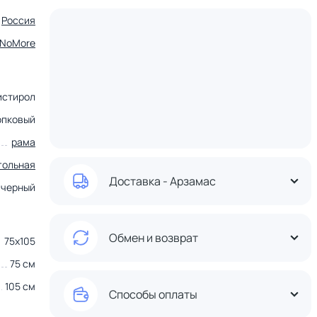
Россия
tNoMore
истирол
опковый
рама
гольная
Доставка - Арзамас
черный
Обмен и возврат
75х105
75 см
105 см
Способы оплаты