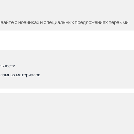
авайте
о новинках и специальных предложениях первыми
льности
кламных материалов