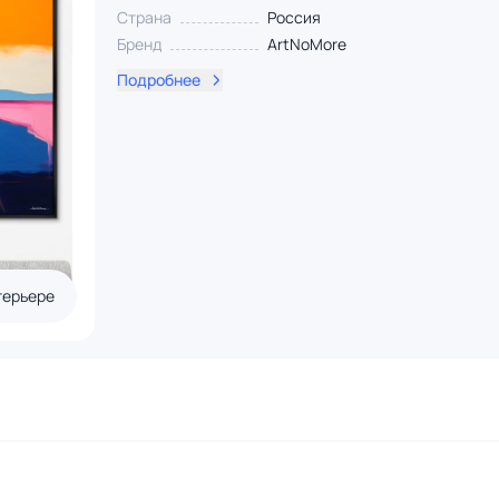
Страна
Россия
Бренд
ArtNoMore
Подробнее
терьере