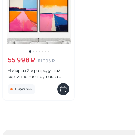
55 998 ₽
111 996 ₽
Набор из 2-х репродукций
картин на холсте Дорога,
небо, 2024г.
В наличии