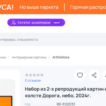
УСА!
Но выше паркета
Горячая распр
Каталог дизайнеров
анно
интерьерные картины
ArtNoMore
0 отзывов
Набор из 2-х репродукций картин 
холсте Дорога, небо, 2024г.
Код
BD-3122033