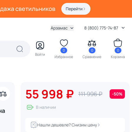
одажа светильников
Перейти
Арзамас
8 (800) 775-74-87
0
0
0
Войти
Избранное
Сравнение
Корзина
55 998 ₽
111 996 ₽
-50%
В наличии
на
Нашли дешевле? Снизим цену