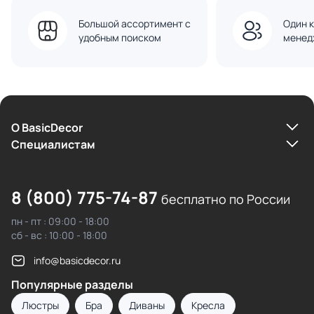
Большой ассортимент с
Один к
удобным поиском
менед
О BasicDecor
Cпециалистам
8 (800) 775-74-87
бесплатно по России
пн - пт : 09:00 - 18:00
сб - вс : 10:00 - 18:00
info@basicdecor.ru
Популярные разделы
Люстры
Бра
Диваны
Кресла