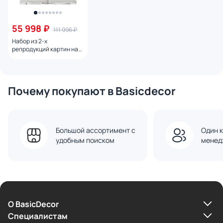
55 998 ₽
111 996 ₽
Набор из 2-х
репродукций картин на
холсте Вершины горного
хребта, 2024г.
Почему покупают в Basicdecor
Большой ассортимент с
Один к
удобным поиском
менед
О BasicDecor
Cпециалистам