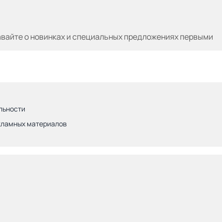
авайте
о новинках и специальных предложениях первыми
льности
кламных материалов