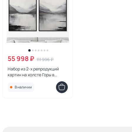
55 998 ₽
111 996 ₽
Набор из 2-х репродукций
картин на холсте Горы в
зеркале воды, 2024г.
В наличии