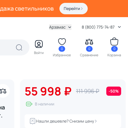
одажа светильников
Перейти
Арзамас
8 (800) 775-74-87
0
0
0
Войти
Избранное
Сравнение
Корзина
55 998 ₽
111 996 ₽
-50%
В наличии
на
.
Нашли дешевле? Снизим цену