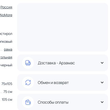
Россия
tNoMore
истирол
опковый
рама
гольная
Доставка - Арзамас
черный
Обмен и возврат
75х105
75 см
105 см
Способы оплаты