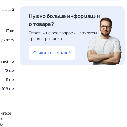
2
Нужно больше информации
о товаре?
10 кг
Ответим на все вопросы и поможем
принять решение
,
диптих
Свяжитесь со мной
4 куб. м
78 см
11 см
109 см
интере
ую
На