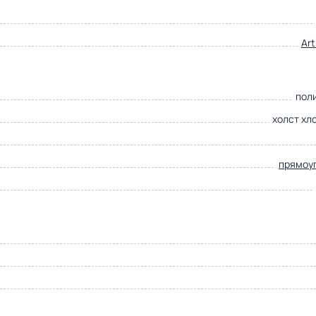
Ar
пол
холст хл
прямоу