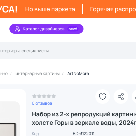
УСА!
Но выше паркета
Горячая распр
Каталог дизайнеров
анно
интерьерные картины
ArtNoMore
0 отзывов
Набор из 2-х репродукций картин 
холсте Горы в зеркале воды, 2024г
Код
BD-3122011