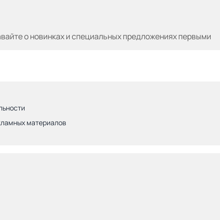
авайте
о новинках и специальных предложениях первыми
льности
кламных материалов