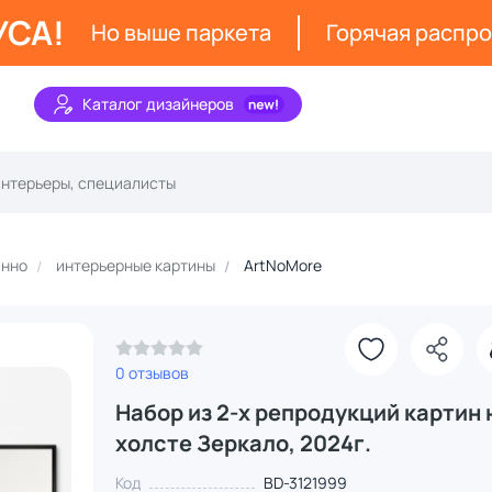
УСА!
Но выше паркета
Горячая распр
Каталог дизайнеров
анно
интерьерные картины
ArtNoMore
0 отзывов
Набор из 2-х репродукций картин 
холсте Зеркало, 2024г.
Код
BD-3121999