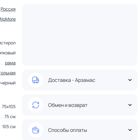
Россия
tNoMore
истирол
опковый
рама
гольная
Доставка - Арзамас
черный
Обмен и возврат
75х105
75 см
105 см
Способы оплаты