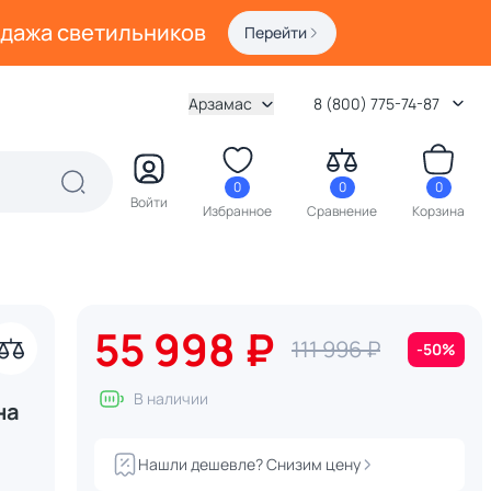
одажа светильников
Перейти
Арзамас
8 (800) 775-74-87
0
0
0
Войти
Избранное
Сравнение
Корзина
55 998 ₽
111 996 ₽
-50%
В наличии
на
Нашли дешевле? Снизим цену