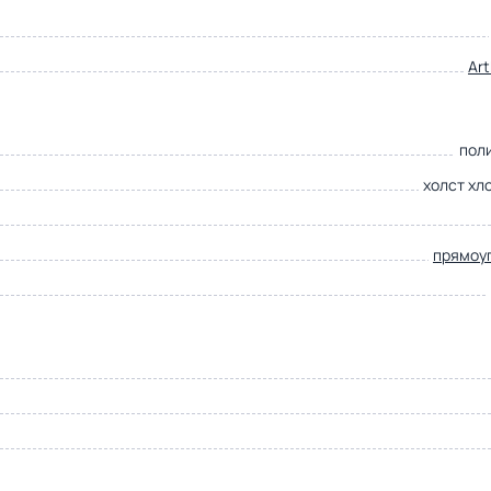
Ar
пол
холст хл
прямоу