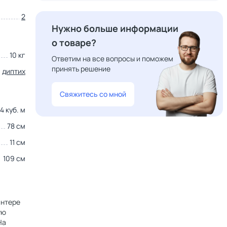
2
Нужно больше информации
о товаре?
10 кг
Ответим на все вопросы и поможем
принять решение
,
диптих
Свяжитесь со мной
4 куб. м
78 см
11 см
109 см
интере
ую
На