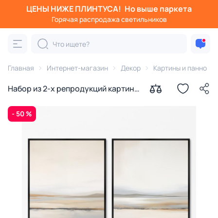
ЦЕНЫ НИЖЕ ПЛИНТУСА!
Но выше паркета
Горячая распродажа светильников
Главная
Интернет-магазин
Декор
Картины и панно
Набор из 2-х репродукций картин
на холсте Большое Солёное
озеро, 2024г.
- 50 %