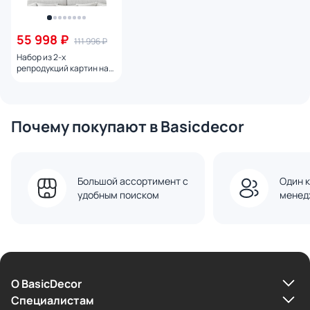
55 998 ₽
111 996 ₽
Набор из 2-х
репродукций картин на
холсте Большое
Солёное озеро, 2024г.
Почему покупают в Basicdecor
Большой ассортимент с
Один к
удобным поиском
менед
О BasicDecor
Cпециалистам