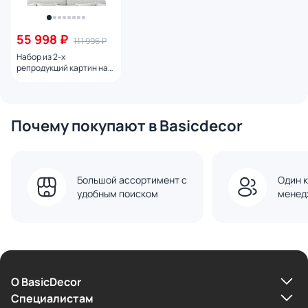
55 998 ₽
111 996 ₽
Набор из 2-х
репродукций картин на
холсте Квантовый
скачок, 2024г.
Почему покупают в Basicdecor
Большой ассортимент с
Один к
удобным поиском
менед
О BasicDecor
Cпециалистам