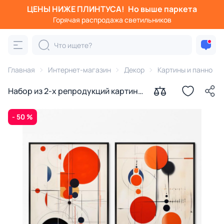
ЦЕНЫ НИЖЕ ПЛИНТУСА!
Но выше паркета
Горячая распродажа светильников
Главная
Интернет-магазин
Декор
Картины и панно
Набор из 2-х репродукций картин
на холсте Квантовый скачок,
2024г.
- 50 %