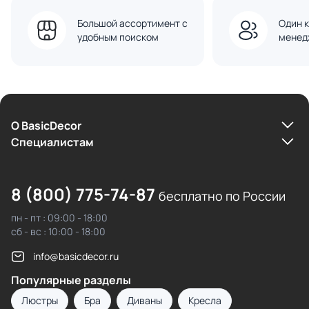
Большой ассортимент с
Один к
удобным поиском
менед
О BasicDecor
Cпециалистам
8 (800) 775-74-87
бесплатно по России
пн - пт : 09:00 - 18:00
сб - вс : 10:00 - 18:00
info@basicdecor.ru
Популярные разделы
Люстры
Бра
Диваны
Кресла