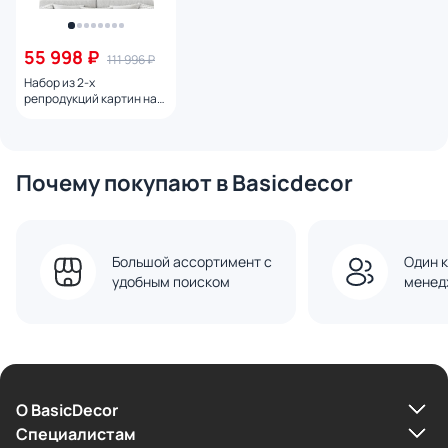
55 998 ₽
111 996 ₽
Набор из 2-х
репродукций картин на
холсте Панда, 2024г.
Почему покупают в Basicdecor
Большой ассортимент с
Один к
удобным поиском
менед
О BasicDecor
Cпециалистам