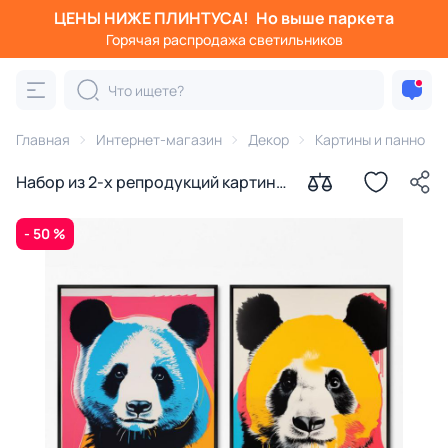
ЦЕНЫ НИЖЕ ПЛИНТУСА!
Но выше паркета
Горячая распродажа светильников
Главная
Интернет-магазин
Декор
Картины и панно
Набор из 2-х репродукций картин
на холсте Панда, 2024г.
- 50 %