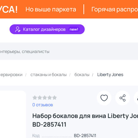
УСА!
Но выше паркета
Горячая распр
Каталог дизайнеров
сервировки
стаканы и бокалы
бокалы
Liberty Jones
0 отзывов
Набор бокалов для вина Liberty J
BD-2857411
Код
BD-2857411