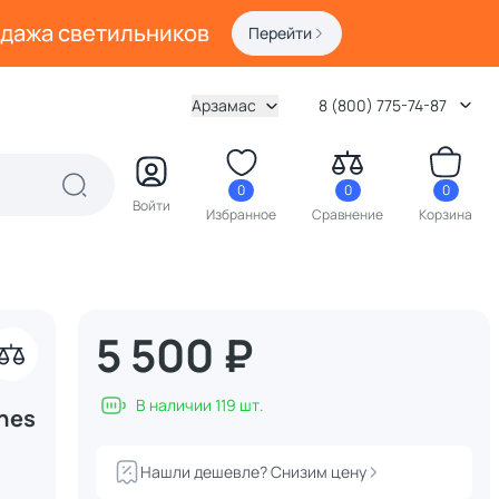
одажа светильников
Перейти
Арзамас
8 (800) 775-74-87
0
0
0
Войти
Избранное
Сравнение
Корзина
5 500 ₽
В наличии 119 шт.
ones
Нашли дешевле? Снизим цену