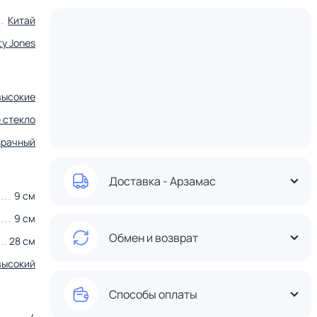
Китай
ty Jones
высокие
 стекло
зрачный
Доставка - Арзамас
9 см
9 см
Обмен и возврат
28 см
высокий
Способы оплаты