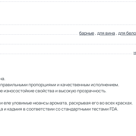
барные
,
для вина
,
для бело
на.
 правильными пропорциями и качественным исполнением.
е износостойкие свойства и высокую прозрачность.
и еле уловимые нюансы аромата, раскрывая его во всех красках.
а и кадмия в соответствии со стандартными тестами FDA.