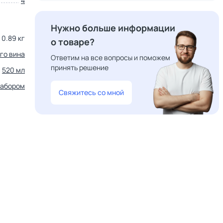
4
Нужно больше информации
0.89 кг
о товаре?
го вина
Ответим на все вопросы и поможем
принять решение
520 мл
набором
Свяжитесь со мной