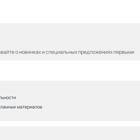
авайте
о новинках и специальных предложениях первыми
льности
кламных материалов