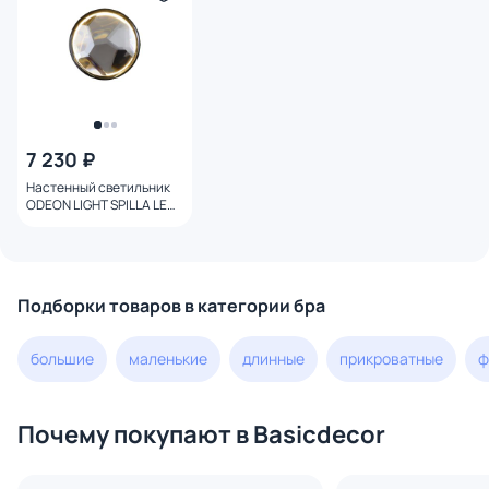
7 230 ₽
Настенный светильник
ODEON LIGHT SPILLA LED
5W 3000K 7174/5WL L-
VISION
Подборки товаров в категории бра
большие
маленькие
длинные
прикроватные
ф
Почему покупают в Basicdecor