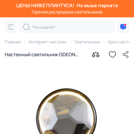
ЦЕНЫ НИЖЕ ПЛИНТУСА!
Но выше паркета
Горячая распродажа светильников
Главная
Интернет-магазин
Светильники
Бра и насте
Настенный светильник ODEON
LIGHT SPILLA LED 5W 3000K
7174/5WL L-VISION