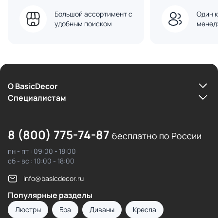
Большой ассортимент с
Один к
удобным поиском
менед
О BasicDecor
Cпециалистам
8 (800) 775-74-87
бесплатно по России
пн - пт : 09:00 - 18:00
сб - вс : 10:00 - 18:00
info@basicdecor.ru
Популярные разделы
Люстры
Бра
Диваны
Кресла