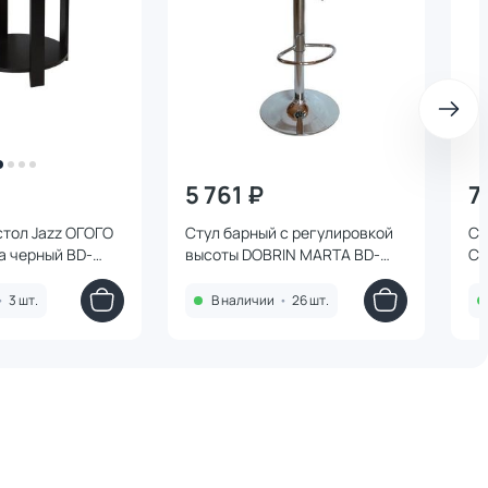
5 761 ₽
7
тол Jazz ОГОГО
Стул барный с регулировкой
Ст
а черный BD-
высоты DOBRIN MARTA BD-
CH
200301 BD-200301
бу
CH
•
3 шт.
В наличии
•
26 шт.