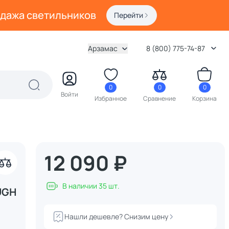
одажа светильников
Перейти
Арзамас
8 (800) 775-74-87
0
0
0
Войти
Избранное
Сравнение
Корзина
12 090 ₽
акрыть
В наличии 35 шт.
UGH
Нашли дешевле? Снизим цену