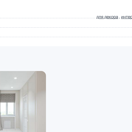
для декора
,
инте