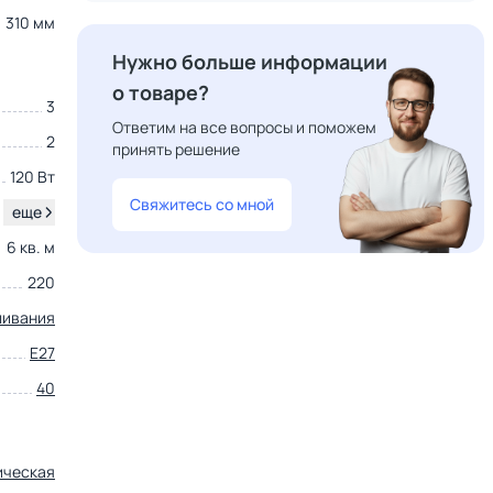
310 мм
Нужно больше информации
о товаре?
3
Ответим на все вопросы и поможем
2
принять решение
120 Вт
Свяжитесь со мной
.
еще
6 кв. м
220
ливания
E27
40
ическая