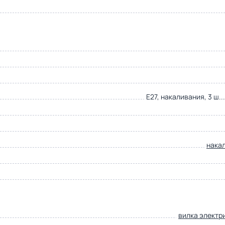
E27, накаливания, 3 ш..
нака
вилка электр