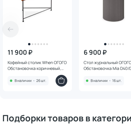
11 900 ₽
6 900 ₽
Кофейный столик When ОГОГО
Стол журнальный ОГОГ
Обстановочка коричневый,
Обстановочка Mia D40/
черный BD-3126469
серый BD-3146062
В наличии
•
26 шт.
В наличии
•
16 шт.
Подборки товаров в категор