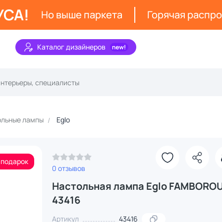
УСА!
Но выше паркета
Горячая распр
Каталог дизайнеров
ольные лампы
Eglo
З
 подарок
0 отзывов
Настольная лампа Eglo FAMBORO
43416
Артикул
43416