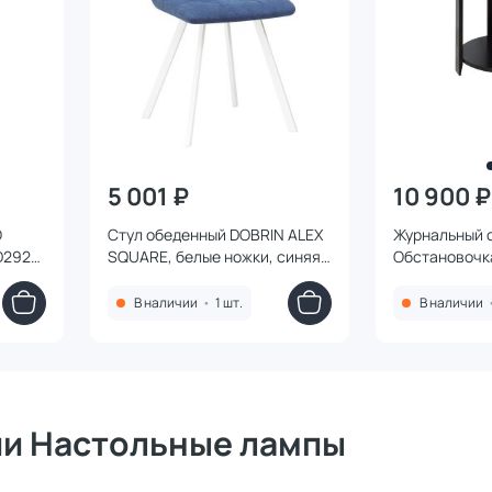
5 001 ₽
10 900 ₽
О
Стул обеденный DOBRIN ALEX
Журнальный с
D292
SQUARE, белые ножки, синяя
Обстановочк
ткань (UF860-14B) 8025-LML
1754293
ALEX SQUARE BD-1454511
В наличии
•
1 шт.
В наличии
ии Настольные лампы