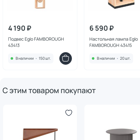
4 190 ₽
6 590 ₽
Подвес Eglo FAMBOROUGH
Настольная лампа Eglo
43413
FAMBOROUGH 43415
В наличии
•
150 шт.
В наличии
•
20 шт.
С этим товаром покупают