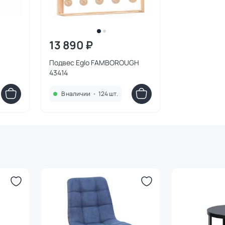
13 890 ₽
Подвес Eglo FAMBOROUGH
43414
В наличии
•
124 шт.