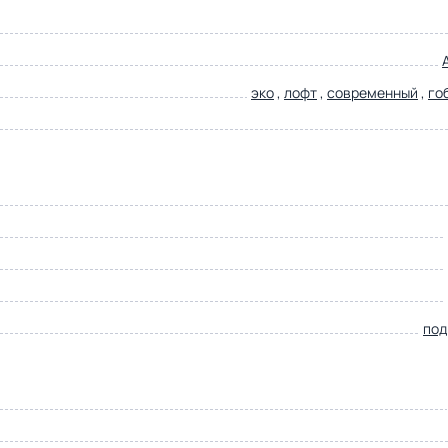
эко
,
лофт
,
современный
,
го
под