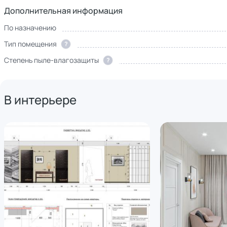
Дополнительная информация
По назначению
Тип помещения
?
Степень пыле-влагозащиты
?
В интерьере