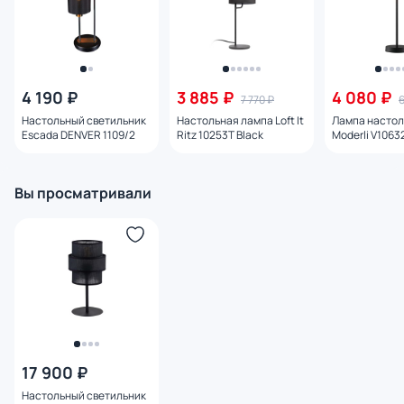
4 190 ₽
3 885 ₽
4 080 ₽
7 770 ₽
6
Настольный светильник
Настольная лампа Loft It
Лампа насто
Escada DENVER 1109/2
Ritz 10253T Black
Moderli V1063
Вы просматривали
17 900 ₽
Настольный светильник