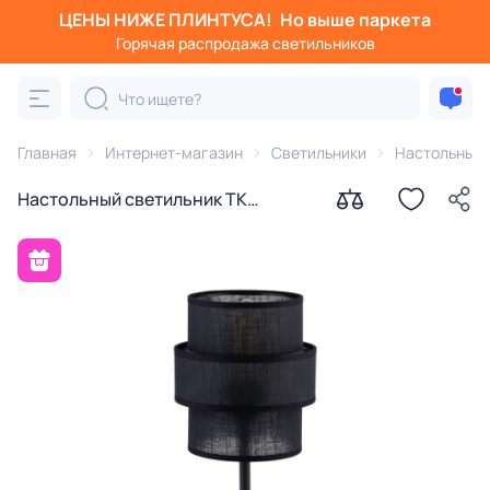
ЦЕНЫ НИЖЕ ПЛИНТУСА!
Но выше паркета
Горячая распродажа светильников
Главная
Интернет-магазин
Светильники
Настольные
Настольный светильник TK
Lighting Calisto E27 15W 5895
черный