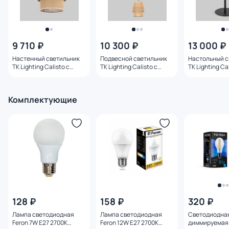
9 710 ₽
10 300 ₽
13 000 ₽
Настенный светильник
Подвесной светильник
Настольный с
TK Lighting Calisto с
TK Lighting Calisto с
TK Lighting Ca
тканевым абажуром E27
тканевым
15W 5404
15W 5400
рассеивателем E27 15W
5401
Комплектующие
128 ₽
158 ₽
320 ₽
Лампа светодиодная
Лампа светодиодная
Светодиодна
Feron 7W E27 2700K
Feron 12W E27 2700K
диммируемая 