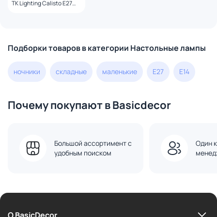
TK Lighting Calisto E27
15W 5895 черный
Подборки товаров в категории Настольные лампы
ночники
складные
маленькие
E27
E14
Почему покупают в Basicdecor
Большой ассортимент с
Один к
удобным поиском
менед
О BasicDecor