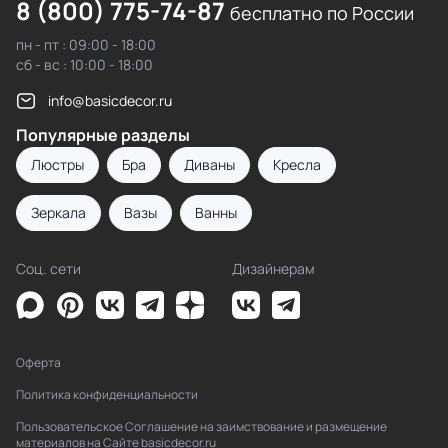
8 (800) 775-74-87
бесплатно по России
пн - пт : 09:00 - 18:00
сб - вс : 10:00 - 18:00
info@basicdecor.ru
Популярные разделы
Люстры
Бра
Диваны
Кресла
Зеркала
Вазы
Ванны
Соц. сети
Дизайнерам
Оферта
Политика конфиденциальности
Пользовательское Соглашение на заимствование и размещение
материалов на Сайте basicdecor.ru