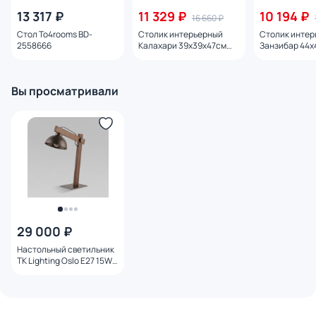
13 317 ₽
11 329 ₽
10 194 ₽
16 660 ₽
Стол To4rooms BD-
Столик интерьерный
Столик интер
2558666
Калахари 39x39x47см
Занзибар 44х
BD-2861042
BD-2861032
Вы просматривали
29 000 ₽
Настольный светильник
TK Lighting Oslo E27 15W
5788