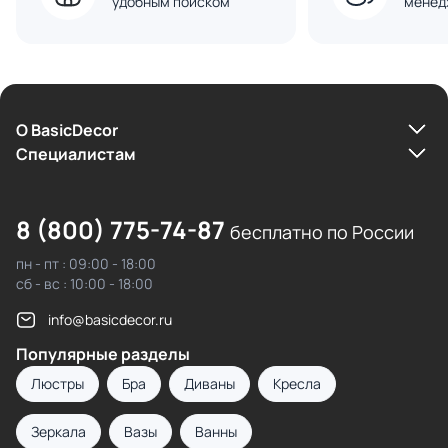
удобным поиском
менед
О BasicDecor
Cпециалистам
8 (800) 775-74-87
бесплатно по России
пн - пт : 09:00 - 18:00
сб - вс : 10:00 - 18:00
info@basicdecor.ru
Популярные разделы
Люстры
Бра
Диваны
Кресла
Зеркала
Вазы
Ванны