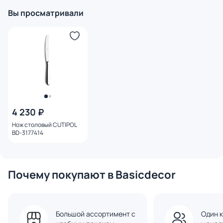
Вы просматривали
4 230 ₽
Нож столовый CUTIPOL
BD-3177414
Почему покупают в Basicdecor
Большой ассортимент с
Один к