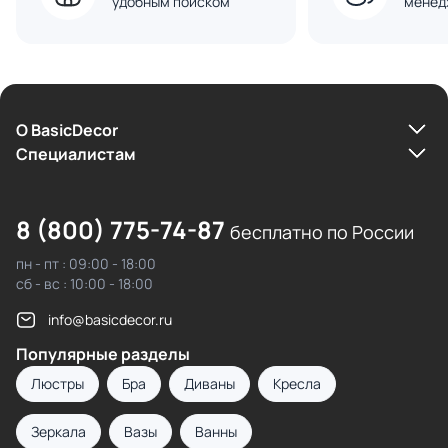
удобным поиском
менед
О BasicDecor
Cпециалистам
8 (800) 775-74-87
бесплатно по России
пн - пт : 09:00 - 18:00
сб - вс : 10:00 - 18:00
info@basicdecor.ru
Популярные разделы
Люстры
Бра
Диваны
Кресла
Зеркала
Вазы
Ванны