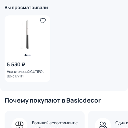
Вы просматривали
5 530 ₽
Нож столовый CUTIPOL
BD-3177111
Почему покупают в Basicdecor
Большой ассортимент с
Один к