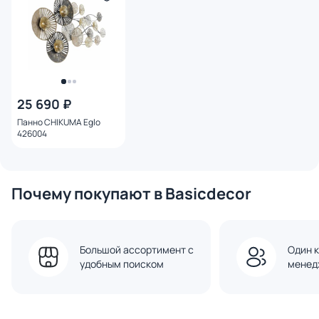
25 690 ₽
Панно CHIKUMA Eglo
426004
Почему покупают в Basicdecor
Большой ассортимент с
Один к
удобным поиском
менед