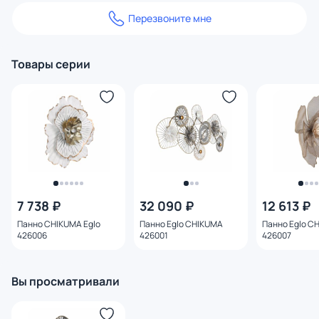
Перезвоните мне
Товары серии
7 738 ₽
32 090 ₽
12 613 ₽
Панно CHIKUMA Eglo
Панно Eglo CHIKUMA
Панно Eglo C
426006
426001
426007
Вы просматривали