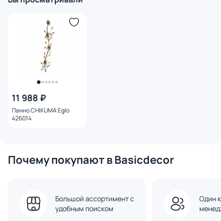
11 988 ₽
Панно CHIKUMA Eglo
426014
Почему покупают в Basicdecor
Большой ассортимент с
Один к
удобным поиском
менед