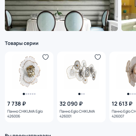
Товары серии
7 738 ₽
32 090 ₽
12 613 ₽
Панно CHIKUMA Eglo
Панно Eglo CHIKUMA
Панно Eglo C
426006
426001
426007
Вы просматривали