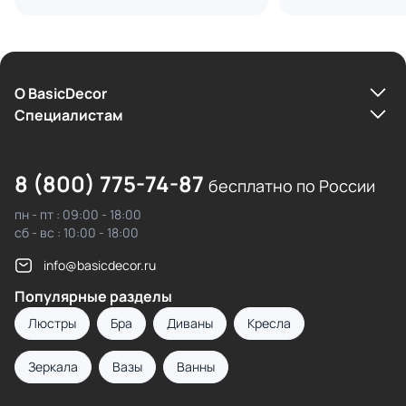
О BasicDecor
Cпециалистам
8 (800) 775-74-87
бесплатно по России
пн - пт : 09:00 - 18:00
сб - вс : 10:00 - 18:00
info@basicdecor.ru
Популярные разделы
Люстры
Бра
Диваны
Кресла
Зеркала
Вазы
Ванны