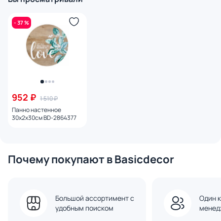
- 37 %
952 ₽
1 510 ₽
Панно настенное
30х2х30см BD-2864377
Почему покупают в Basicdecor
Большой ассортимент с
Один к
удобным поиском
менед