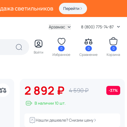
одажа светильников
Перейти
Арзамас
8 (800) 775-74-87
0
0
0
Войти
Избранное
Сравнение
Корзина
2 892 ₽
4 590 ₽
-37%
В наличии 10 шт.
Нашли дешевле? Снизим цену