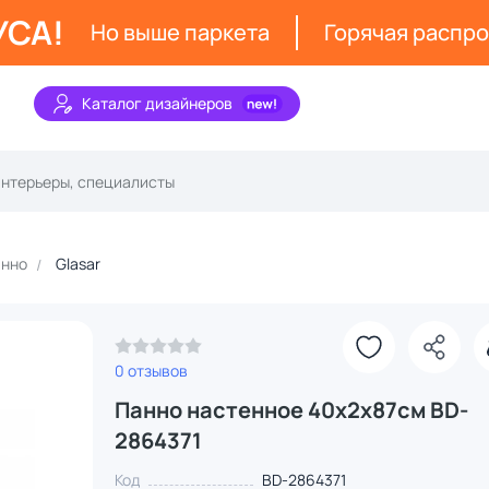
УСА!
Но выше паркета
Горячая распр
Каталог дизайнеров
анно
Glasar
0 отзывов
Панно настенное 40х2х87см BD-
2864371
Код
BD-2864371