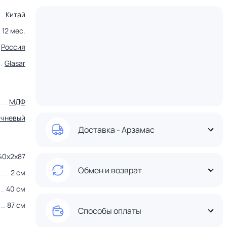
Китай
12 мес.
Россия
Glasar
МДФ
ичневый
Доставка - Арзамас
40х2х87
Обмен и возврат
2 см
40 см
87 см
Способы оплаты