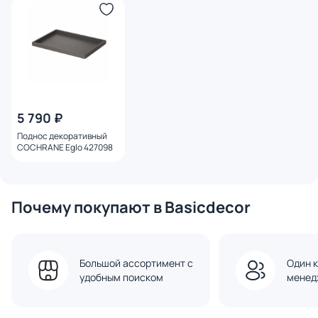
5 790 ₽
Поднос декоративный
COCHRANE Eglo 427098
Почему покупают в Basicdecor
Большой ассортимент с
Один к
удобным поиском
менед