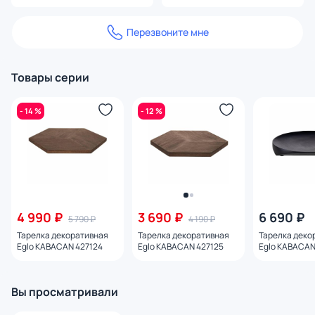
Перезвоните мне
Товары серии
- 14 %
- 12 %
4 990 ₽
3 690 ₽
6 690 ₽
5 790 ₽
4 190 ₽
Тарелка декоративная
Тарелка декоративная
Тарелка деко
Eglo KABACAN 427124
Eglo KABACAN 427125
Eglo KABACAN
Вы просматривали