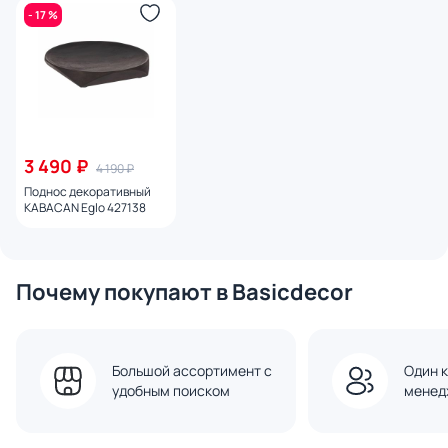
- 17 %
3 490 ₽
4 190 ₽
Поднос декоративный
KABACAN Eglo 427138
Почему покупают в Basicdecor
Большой ассортимент с
Один к
удобным поиском
менед