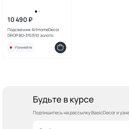
10 490 ₽
Подсвечник ArtHomeDecor
DROP BD-3151510 золото
Уточняйте
Будьте в курсе
Подпишитесь на рассылку BasicDecor и узн