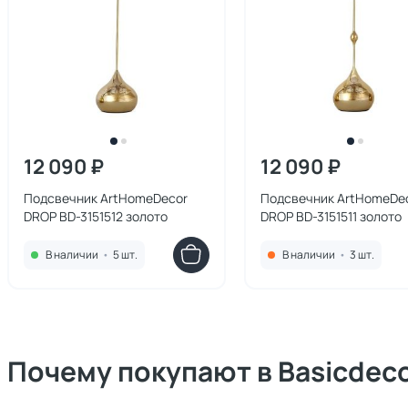
12 090 ₽
12 090 ₽
Подсвечник ArtHomeDecor
Подсвечник ArtHomeDe
DROP BD-3151512 золото
DROP BD-3151511 золото
В наличии
•
5 шт.
В наличии
•
3 шт.
Почему покупают в Basicdec