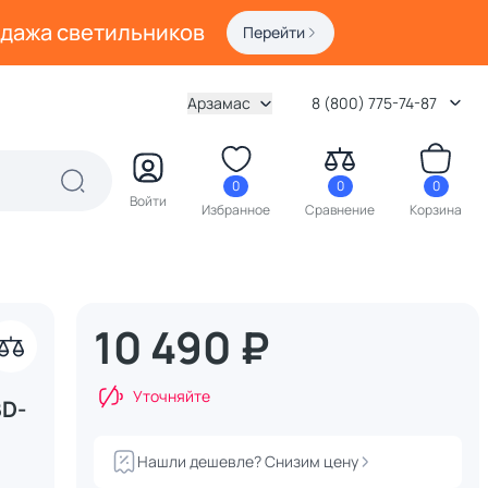
одажа светильников
Перейти
Арзамас
8 (800) 775-74-87
0
0
0
Войти
Избранное
Сравнение
Корзина
10 490 ₽
Уточняйте
BD-
Нашли дешевле? Снизим цену