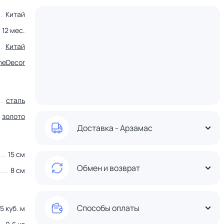
Китай
12 мес.
Китай
meDecor
сталь
золото
Доставка - Арзамас
15 см
Обмен и возврат
8 см
Способы оплаты
5 куб. м