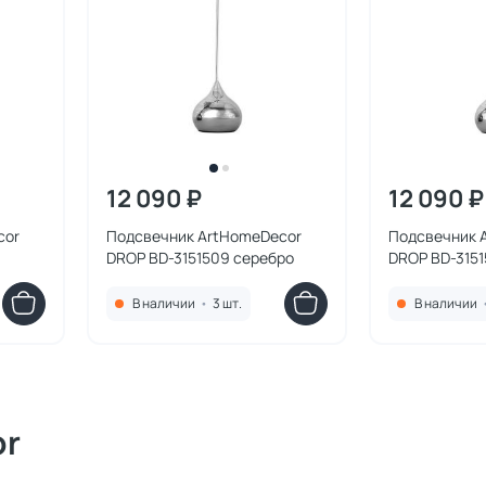
12 090 ₽
12 090 ₽
cor
Подсвечник ArtHomeDecor
Подсвечник 
DROP BD-3151509 серебро
DROP BD-3151
В наличии
•
3 шт.
В наличии
or