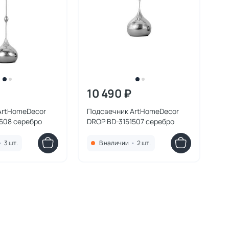
10 490 ₽
ArtHomeDecor
Подсвечник ArtHomeDecor
508 серебро
DROP BD-3151507 серебро
•
3 шт.
В наличии
•
2 шт.