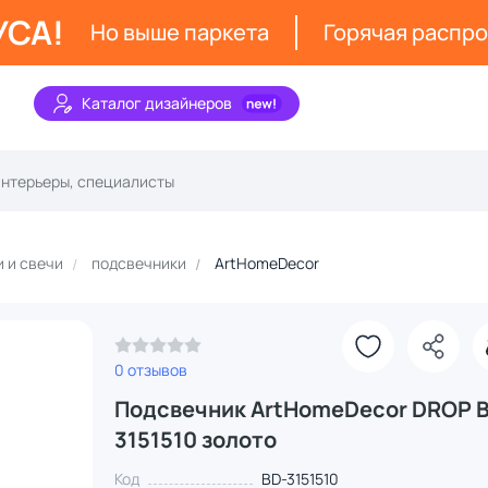
УСА!
Но выше паркета
Горячая распр
Каталог дизайнеров
 и свечи
подсвечники
ArtHomeDecor
0 отзывов
Подсвечник ArtHomeDecor DROP 
3151510 золото
Код
BD-3151510