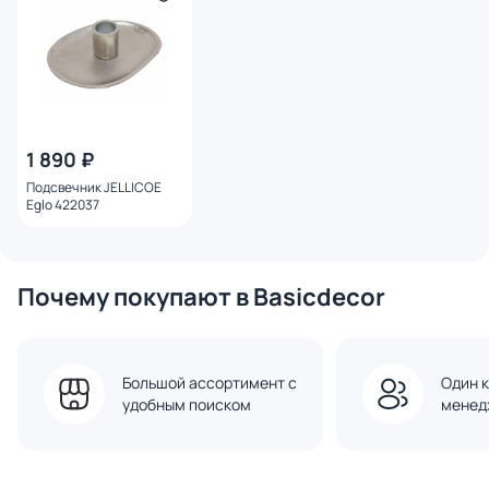
1 890 ₽
Подсвечник JELLICOE
Eglo 422037
Почему покупают в Basicdecor
Большой ассортимент с
Один к
удобным поиском
менед