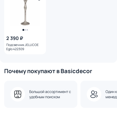
2 390 ₽
Подсвечник JELLICOE
Eglo 422309
Почему покупают в Basicdecor
Большой ассортимент с
Один к
удобным поиском
менед