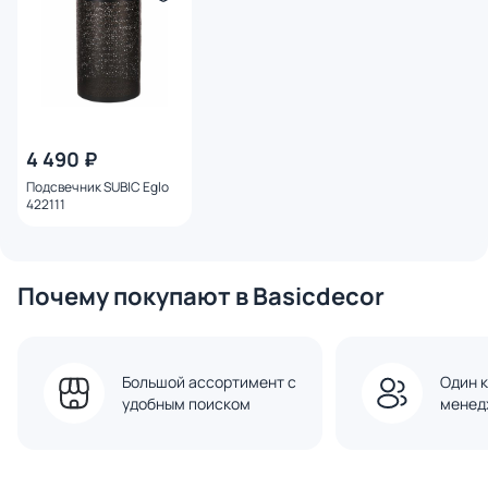
4 490 ₽
Подсвечник SUBIC Eglo
422111
Почему покупают в Basicdecor
Большой ассортимент с
Один к
удобным поиском
менед