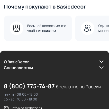
Почему покупают в Basicdecor
Большой ассортимент с
Один к
удобным поиском
менед
О BasicDecor
Cпециалистам
8 (800) 775-74-87
бесплатно по России
пн - пт : 09:00 - 18:00
сб - вс : 10:00 - 18:00
info@basicdecor.ru