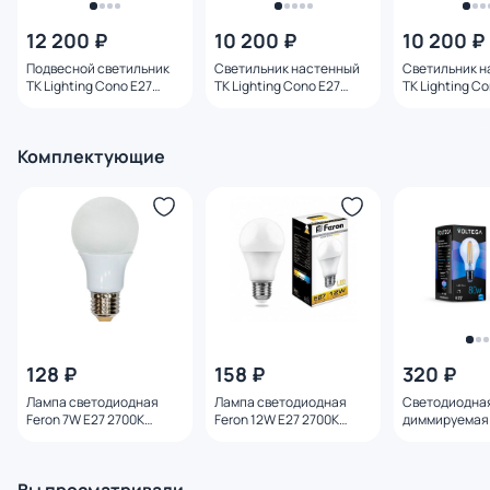
12 200 ₽
10 200 ₽
10 200 ₽
Подвесной светильник
Светильник настенный
Светильник н
TK Lighting Cono E27
TK Lighting Cono E27
TK Lighting C
10056
11087
11088
Комплектующие
128 ₽
158 ₽
320 ₽
Лампа светодиодная
Лампа светодиодная
Светодиодна
Feron 7W E27 2700K
Feron 12W E27 2700K
диммируемая 
25444
25489
E27 8W 4000K