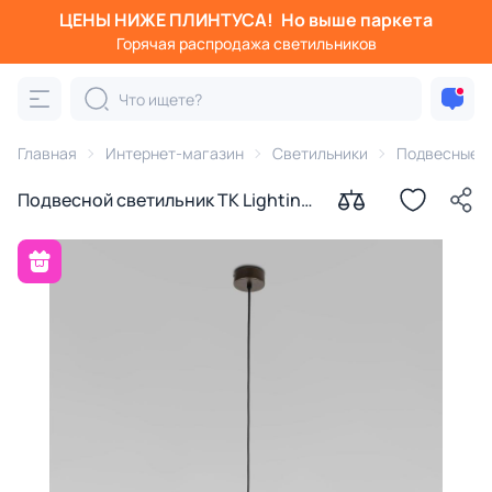
ЦЕНЫ НИЖЕ ПЛИНТУСА!
Но выше паркета
Горячая распродажа светильников
Главная
Интернет-магазин
Светильники
Подвесные с
Подвесной светильник TK Lighting
Cono 15W E27 10037 коричневый