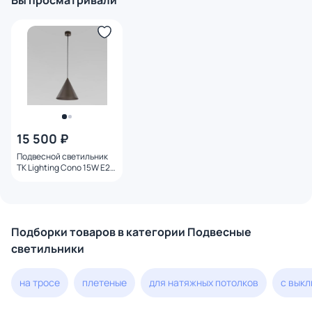
Вы просматривали
15 500 ₽
Подвесной светильник
TK Lighting Cono 15W E27
10037 коричневый
Подборки товаров в категории Подвесные
светильники
на тросе
плетеные
для натяжных потолков
с вык