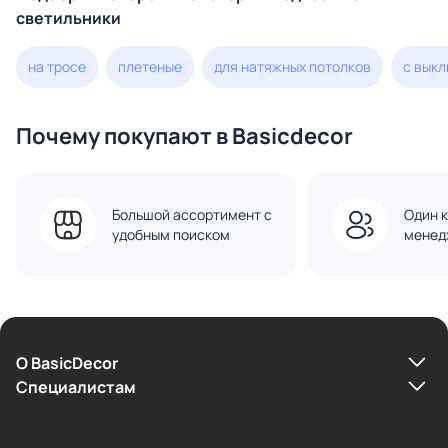
светильники
на тросе
плетеные
для натяжных потолков
с вык
Почему покупают в Basicdecor
Большой ассортимент с
Один к
удобным поиском
менед
О BasicDecor
Cпециалистам