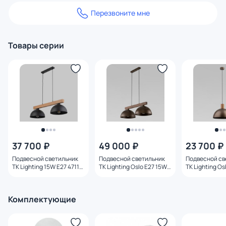
Перезвоните мне
Товары серии
37 700 ₽
49 000 ₽
23 700 ₽
Подвесной светильник
Подвесной светильник
Подвесной св
TK Lighting 15W E27 4711
TK Lighting Oslo E27 15W
TK Lighting Os
Oslo
4507
4508
Комплектующие