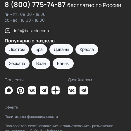
8 (800) 775-74-87
бесплатно по России
пн - пт : 09:00 - 18:00
сб - вс : 10:00 - 18:00
info@basicdecor.ru
Популярные разделы
Люстры
Бра
Диваны
Кресла
Зеркала
Вазы
Ванны
Соц. сети
Дизайнерам
Оферта
Политика конфиденциальности
Пользовательское Соглашение на заимствование и размещение
материалов на Сайте basicdecor.ru