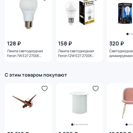
128 ₽
158 ₽
320 ₽
Лампа светодиодная
Лампа светодиодная
Светодиодна
Feron 7W E27 2700K
Feron 12W E27 2700K
диммируемая 
25444
25489
E27 8W 4000K
С этим товаром покупают