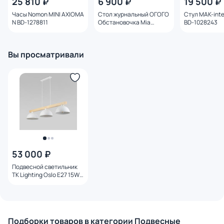
25 810 ₽
6 900 ₽
19 500 ₽
Часы Nomon MINI AXIOMA
Стол журнальный ОГОГО
Стул MAK-inte
N BD-1278811
Обстановочка Mia
BD-1028243
D40/D292 белый BD-
3146051
Вы просматривали
53 000 ₽
Подвесной светильник
TK Lighting Oslo E27 15W
4712
Подборки товаров в категории Подвесные