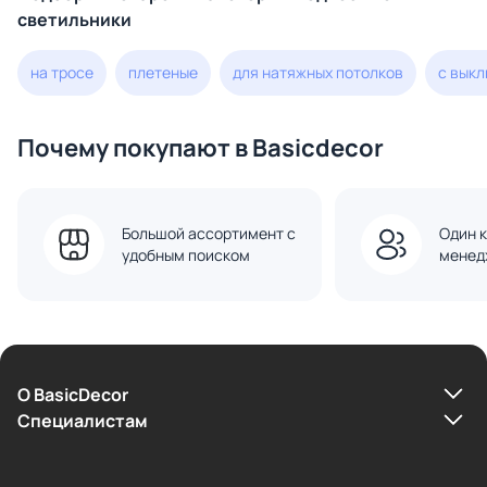
светильники
на тросе
плетеные
для натяжных потолков
с вык
Почему покупают в Basicdecor
Большой ассортимент с
Один к
удобным поиском
менед
О BasicDecor
Cпециалистам