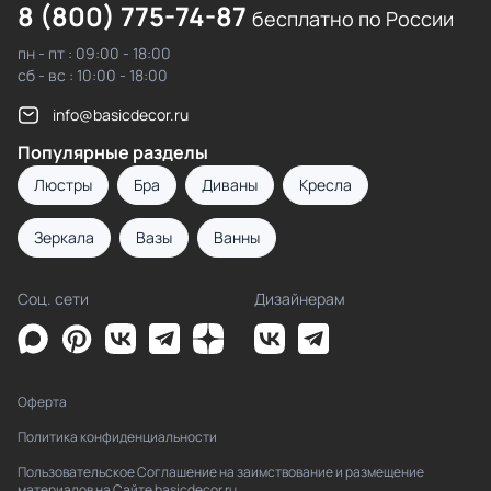
8 (800) 775-74-87
бесплатно по России
пн - пт : 09:00 - 18:00
сб - вс : 10:00 - 18:00
info@basicdecor.ru
Популярные разделы
Люстры
Бра
Диваны
Кресла
Зеркала
Вазы
Ванны
Соц. сети
Дизайнерам
Оферта
Политика конфиденциальности
Пользовательское Соглашение на заимствование и размещение
материалов на Сайте basicdecor.ru