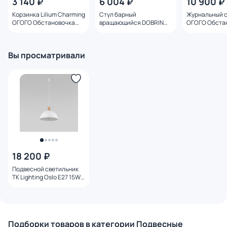
3 140 ₽
6 004 ₽
10 900 ₽
Корзинка Lilium Charming
Стул барный
Журнальный с
ОГОГО Обстановочка
вращающийся DOBRIN
ОГОГО Обста
BD-2996992
LOGAN BLACK синий
черный BD-17
велюр BD-1935349 BD-
1935349
Вы просматривали
18 200 ₽
Подвесной светильник
TK Lighting Oslo E27 15W
4851
Подборки товаров в категории Подвесные