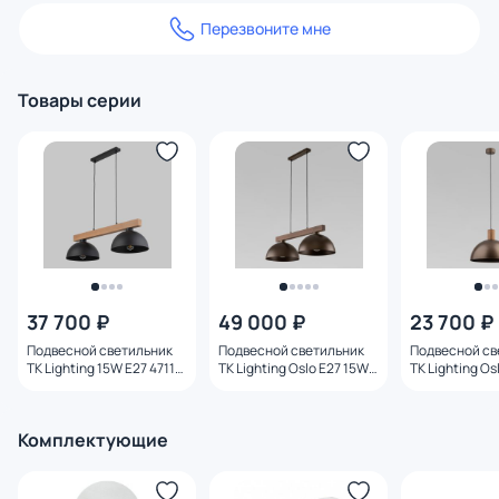
Перезвоните мне
Товары серии
37 700 ₽
49 000 ₽
23 700 ₽
Подвесной светильник
Подвесной светильник
Подвесной св
TK Lighting 15W E27 4711
TK Lighting Oslo E27 15W
TK Lighting Os
Oslo
4507
4508
Комплектующие