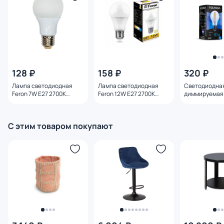
128 ₽
158 ₽
320 ₽
Лампа светодиодная
Лампа светодиодная
Светодиодна
Feron 7W E27 2700K
Feron 12W E27 2700K
диммируемая 
25444
25489
E27 8W 4000K
С этим товаром покупают