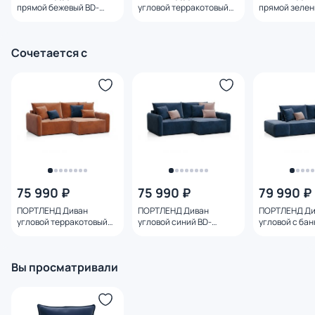
прямой бежевый BD-
угловой терракотовый
прямой зелен
2976160
BD-2767838
2767746
Сочетается с
75 990 ₽
75 990 ₽
79 990 ₽
ПОРТЛЕНД Диван
ПОРТЛЕНД Диван
ПОРТЛЕНД Ди
угловой терракотовый
угловой синий BD-
угловой с ба
BD-2767838
2767813
синий BD-276
Вы просматривали