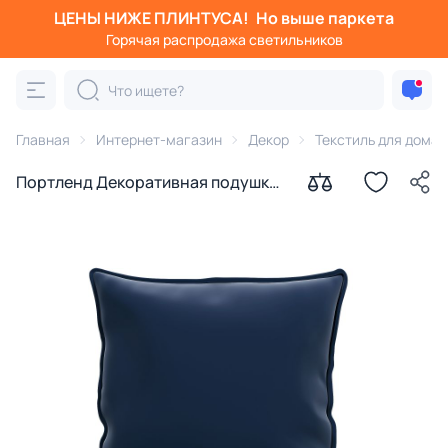
ЦЕНЫ НИЖЕ ПЛИНТУСА!
Но выше паркета
Горячая распродажа светильников
Главная
Интернет-магазин
Декор
Текстиль для дома
Портленд Декоративная подушка,
темно-синий, 55х55 см. BD-
2767708