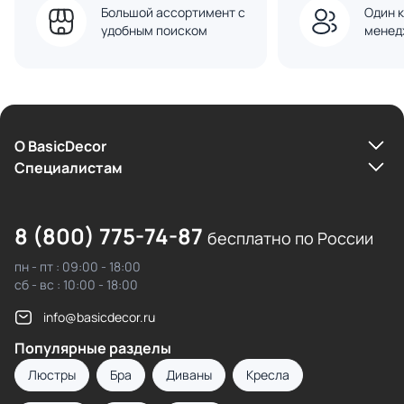
Большой ассортимент с
Один к
удобным поиском
менед
О BasicDecor
Cпециалистам
8 (800) 775-74-87
бесплатно по России
пн - пт : 09:00 - 18:00
сб - вс : 10:00 - 18:00
info@basicdecor.ru
Популярные разделы
Люстры
Бра
Диваны
Кресла