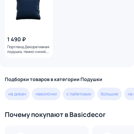
1 490 ₽
Портленд Декоративная
подушка, темно-синий,
55х55 см. BD-2767708
Подборки товаров в категории Подушки
на диван
наволочки
с пайетками
большие
на
Почему покупают в Basicdecor