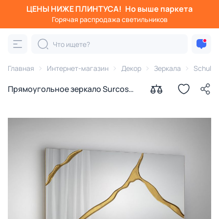
ЦЕНЫ НИЖЕ ПЛИНТУСА!
Но выше паркета
Горячая распродажа светильников
Главная
Интернет-магазин
Декор
Зеркала
Schuller
Прямоугольное зеркало Surcos
золотое 80X180 Schuller BD-
3025606