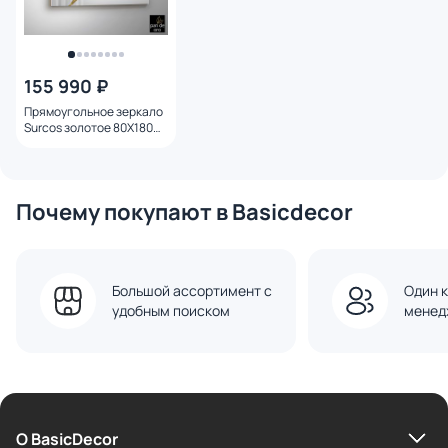
155 990 ₽
Прямоугольное зеркало
Surcos золотое 80X180
Schuller BD-3025606
Почему покупают в Basicdecor
Большой ассортимент с
Один к
удобным поиском
менед
О BasicDecor