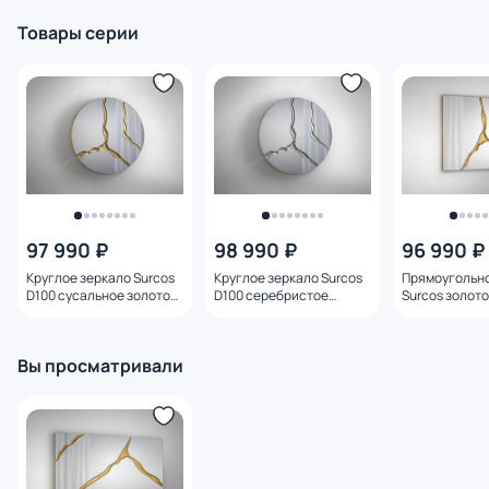
Товары серии
97 990 ₽
98 990 ₽
96 990 ₽
Круглое зеркало Surcos
Круглое зеркало Surcos
Прямоугольно
D100 сусальное золото
D100 серебристое
Surcos золото
Schuller BD-3025615
Schuller BD-3025614
Schuller BD-3
Вы просматривали