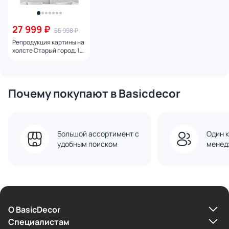
27 999 ₽
55 998 ₽
Репродукция картины на
холсте Старый город, 19
век № 1, 2024г.
Почему покупают в Basicdecor
Большой ассортимент с
Один к
удобным поиском
менед
О BasicDecor
Cпециалистам