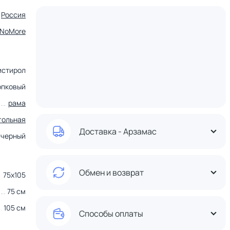
Россия
tNoMore
истирол
опковый
рама
гольная
Доставка - Арзамас
черный
Обмен и возврат
75х105
75 см
105 см
Способы оплаты