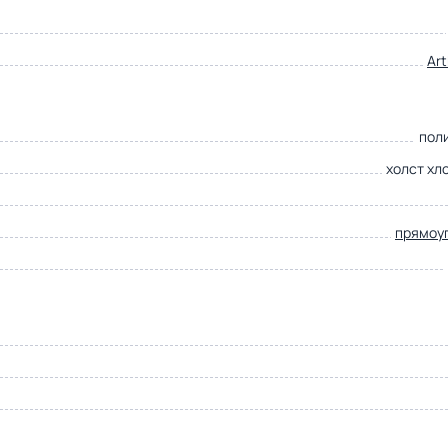
Ar
пол
холст хл
прямоу