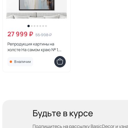
27 999 ₽
55 998 ₽
Репродукция картины на
холсте На самом краю № 1,
2024г.
В наличии
Будьте в курсе
Подпишитесь на рассылку BasicDecor и узн