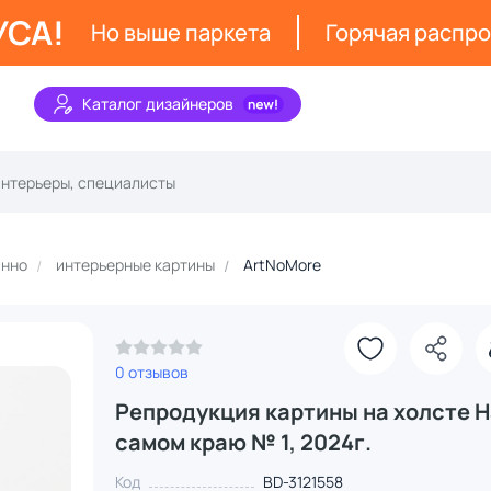
УСА!
Но выше паркета
Горячая распр
Каталог дизайнеров
анно
интерьерные картины
ArtNoMore
0 отзывов
Репродукция картины на холсте Н
самом краю № 1, 2024г.
Код
BD-3121558