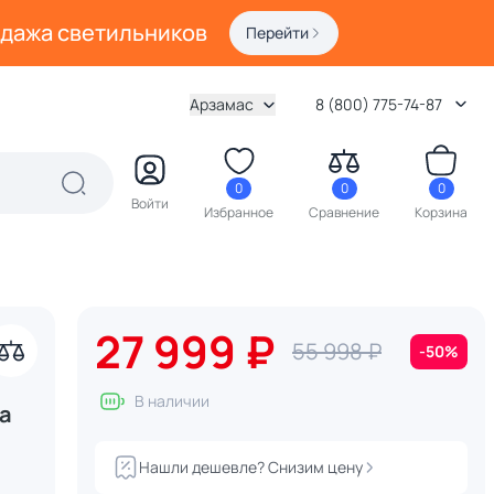
одажа светильников
Перейти
Арзамас
8 (800) 775-74-87
0
0
0
Войти
Избранное
Сравнение
Корзина
27 999 ₽
55 998 ₽
-50%
В наличии
а
Нашли дешевле? Снизим цену