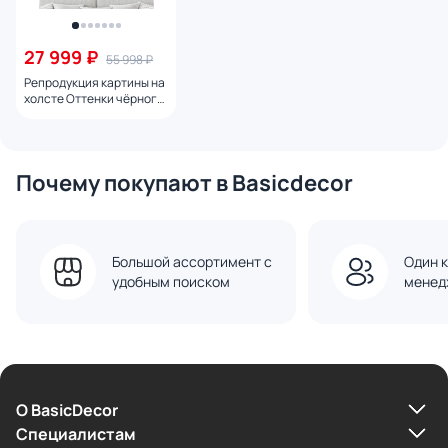
27 999 ₽
55 998 ₽
Репродукция картины на
холсте Оттенки чёрного
№ 2, 2024г.
Почему покупают в Basicdecor
Большой ассортимент с
Один к
удобным поиском
менед
О BasicDecor
Cпециалистам