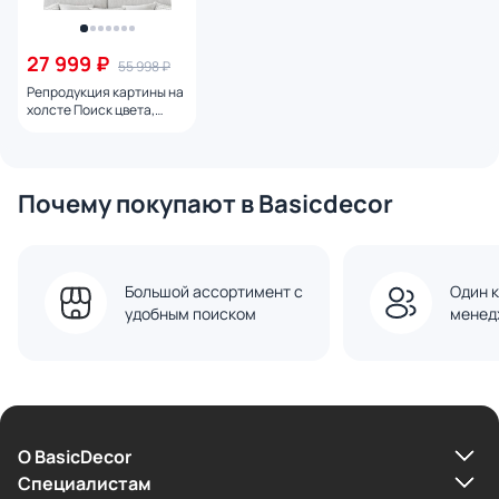
27 999 ₽
55 998 ₽
Репродукция картины на
холсте Поиск цвета,
2024г.
Почему покупают в Basicdecor
Большой ассортимент с
Один к
удобным поиском
менед
О BasicDecor
Cпециалистам