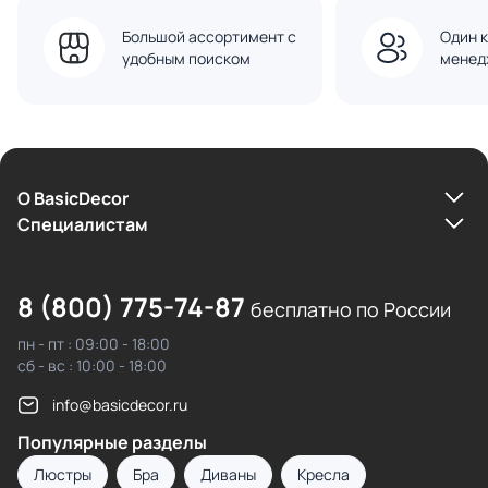
Большой ассортимент с
Один к
удобным поиском
менед
О BasicDecor
Cпециалистам
8 (800) 775-74-87
бесплатно по России
пн - пт : 09:00 - 18:00
сб - вс : 10:00 - 18:00
info@basicdecor.ru
Популярные разделы
Люстры
Бра
Диваны
Кресла