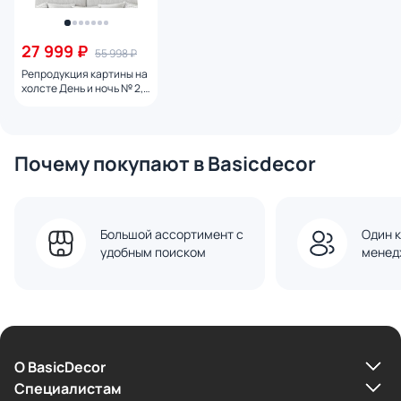
27 999 ₽
55 998 ₽
Репродукция картины на
холсте День и ночь № 2,
2024г.
Почему покупают в Basicdecor
Большой ассортимент с
Один к
удобным поиском
менед
О BasicDecor
Cпециалистам