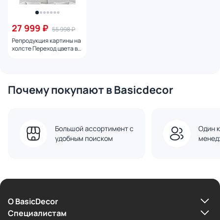
27 999 ₽
55 998 ₽
Репродукция картины на
холсте Переход цвета в
форму № 1, 2024г.
Почему покупают в Basicdecor
Большой ассортимент с
Один к
удобным поиском
менед
О BasicDecor
Cпециалистам