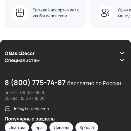
Большой ассортимент с
Один к
удобным поиском
менед
О BasicDecor
Cпециалистам
8 (800) 775-74-87
бесплатно по России
пн - пт : 09:00 - 18:00
сб - вс : 10:00 - 18:00
info@basicdecor.ru
Популярные разделы
Люстры
Бра
Диваны
Кресла