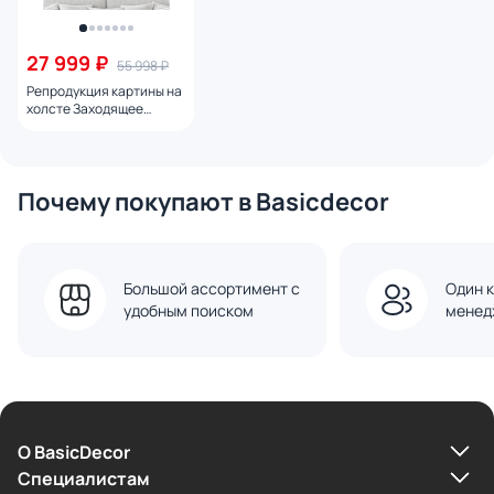
27 999 ₽
55 998 ₽
Репродукция картины на
холсте Заходящее
солнце № 1, 2024г.
Почему покупают в Basicdecor
Большой ассортимент с
Один к
удобным поиском
менед
О BasicDecor
Cпециалистам