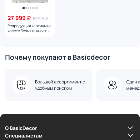
27 999 ₽
55 998 ₽
Репродукция картины на
холсте Безмятежность
№ 2, 2024г.
Почему покупают в Basicdecor
Большой ассортимент с
Один к
удобным поиском
менед
О BasicDecor
Cпециалистам