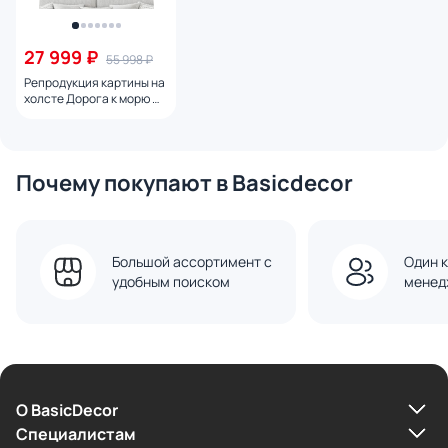
27 999 ₽
55 998 ₽
Репродукция картины на
холсте Дорога к морю №
2, 2024г.
Почему покупают в Basicdecor
Большой ассортимент с
Один к
удобным поиском
менед
О BasicDecor
Cпециалистам