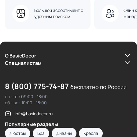
Большой ассортимент с
Один к
удобным поиском
менед
О BasicDecor
Cпециалистам
8 (800) 775-74-87
бесплатно по России
пн - пт : 09:00 - 18:00
сб - вс : 10:00 - 18:00
info@basicdecor.ru
Популярные разделы
Люстры
Бра
Диваны
Кресла