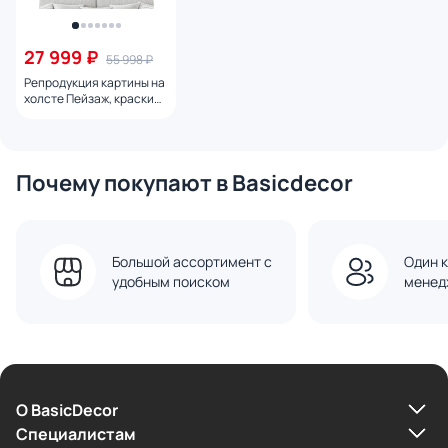
27 999 ₽
55 998 ₽
Репродукция картины на
холсте Пейзаж, краски
осени № 1, 2024г.
Почему покупают в Basicdecor
Большой ассортимент с
Один к
удобным поиском
менед
О BasicDecor
Cпециалистам