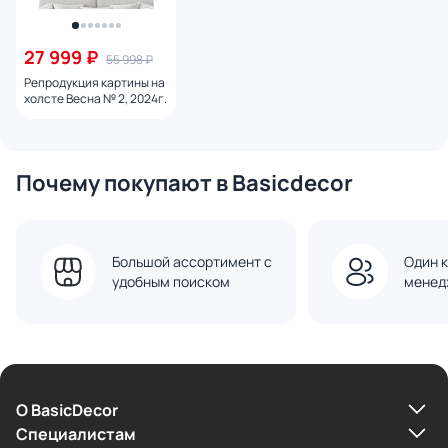
27 999 ₽
55 998 ₽
Репродукция картины на
холсте Весна № 2, 2024г.
Почему покупают в Basicdecor
Большой ассортимент с
Один к
удобным поиском
менед
О BasicDecor
Cпециалистам