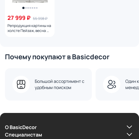
27 999 ₽
55 998 ₽
Репродукция картины на
холсте Пейзаж, весна №
2, 2024г.
Почему покупают в Basicdecor
Большой ассортимент с
Один к
удобным поиском
менед
О BasicDecor
Cпециалистам