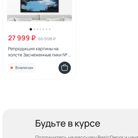
27 999 ₽
55 998 ₽
Репродукция картины на
холсте Заснеженные пики № 1,
2024г.
В наличии
Будьте в курсе
Подпишитесь на рассылку BasicDecor и узн