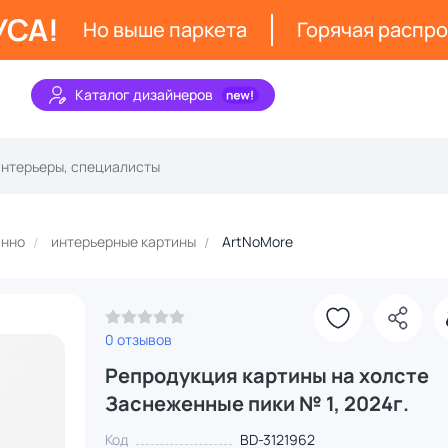
УСА!
Но выше паркета
Горячая распр
Каталог дизайнеров
анно
интерьерные картины
ArtNoMore
0 отзывов
Репродукция картины на холсте
Заснеженные пики № 1, 2024г.
Код
BD-3121962