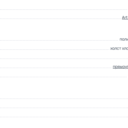
Ar
пол
холст хл
прямоу