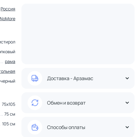
Россия
tNoMore
истирол
опковый
рама
гольная
Доставка - Арзамас
черный
Обмен и возврат
75х105
75 см
105 см
Способы оплаты