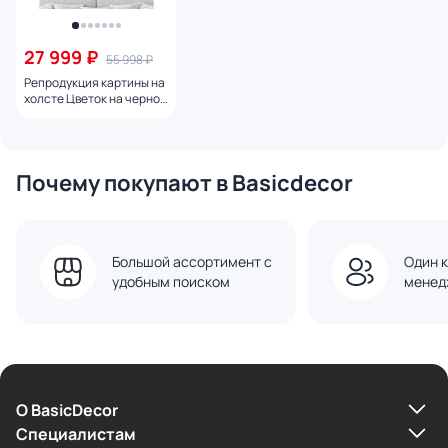
27 999 ₽
55 998 ₽
Репродукция картины на
холсте Цветок на черном
№ 1, 2024г.
Почему покупают в Basicdecor
Большой ассортимент с
Один к
удобным поиском
менед
О BasicDecor
Cпециалистам